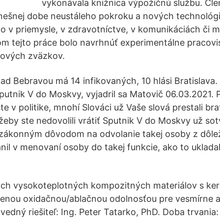
vykonávala knižnica výpožičnú službu. Čle
nešnej dobe neustáleho pokroku a nových technológi
e to v priemysle, v zdravotníctve, v komunikáciách či
om tejto práce bolo navrhnúť experimentálne pracov
rových zväzkov.
d Bebravou má 14 infikovaných, 10 hlási Bratislava
Sputnik V do Moskvy, vyjadril sa Matovič 06.03.2021.
ste v politike, mnohí Slováci už Vaše slová prestali br
eby ste nedovolili vrátiť Sputnik V do Moskvy už sotv
zákonným dôvodom na odvolanie takej osoby z dôleži
nil v menovaní osoby do takej funkcie, ako to ukladal
ých vysokoteplotných kompozitných materiálov s ke
šenou oxidačnou/ablačnou odolnosťou pre vesmírne a
dný riešiteľ: Ing. Peter Tatarko, PhD. Doba trvania: 