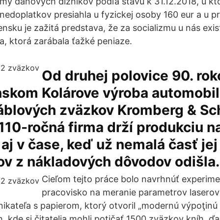
my daňových dlžníkov podľa stavu k 31.12.2018, u k
edoplatkov presiahla u fyzickej osoby 160 eur a u pr
ensku je zažitá predstava, že za socializmu u nás exi
a, ktorá zarábala ťažké peniaze.
Od druhej polovice 90. rok
nskom Kolárove výroba automobi
káblových zväzkov Kromberg & Sc
110-ročná firma drží produkciu n
aj v čase, keď už nemalá časť jej
ov z nákladových dôvodov odišla.
Cieľom tejto práce bolo navrhnúť experime
pracovisko na meranie parametrov laserov
ikateľa s papierom, ktorý otvoril „modernú výpoţinú 
kde si čitatelia mohli poţičať 1500 zväzkov kníh, ď