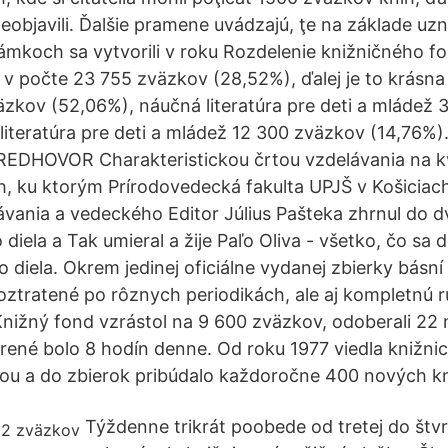
 neobjavili. Ďalšie pramene uvádzajú, ţe na základe u
mkoch sa vytvorili v roku Rozdelenie knižničného f
 v počte 23 755 zväzkov (28,52%), ďalej je to krásna 
zkov (52,06%), náučná literatúra pre deti a mládež 
 literatúra pre deti a mládež 12 300 zväzkov (14,76%)
PREDHOVOR Charakteristickou črtou vzdelávania na k
, ku ktorým Prírodovedecká fakulta UPJŠ v Košiciach 
ávania a vedeckého Editor Július Pašteka zhrnul do 
 diela a Tak umieral a žije Paľo Oliva - všetko, čo sa d
 diela. Okrem jedinej oficiálne vydanej zbierky básní
ztratené po rôznych periodikách, ale aj kompletnú r
 Knižný fond vzrástol na 9 600 zväzkov, odoberali 22 
rené bolo 8 hodín denne. Od roku 1977 viedla knižn
ou a do zbierok pribúdalo každoročne 400 nových kn
Týždenne trikrát poobede od tretej do štvr