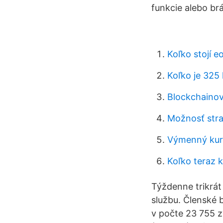
funkcie alebo brá
Koľko stojí e
Koľko je 325 
Blockchainov
Možnosť stra
Výmenný kurz
Koľko teraz k
Týždenne trikrát
službu. Členské 
v počte 23 755 z