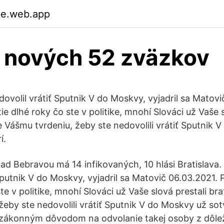
ue.web.app
l nových 52 zväzkov
ovolil vrátiť Sputnik V do Moskvy, vyjadril sa Matovi
ie dlhé roky čo ste v politike, mnohí Slováci už Vaše s
e Vášmu tvrdeniu, žeby ste nedovolili vrátiť Sputnik 
í.
d Bebravou má 14 infikovaných, 10 hlási Bratislava
Sputnik V do Moskvy, vyjadril sa Matovič 06.03.2021.
ste v politike, mnohí Slováci už Vaše slová prestali br
eby ste nedovolili vrátiť Sputnik V do Moskvy už sotv
zákonným dôvodom na odvolanie takej osoby z dôleži