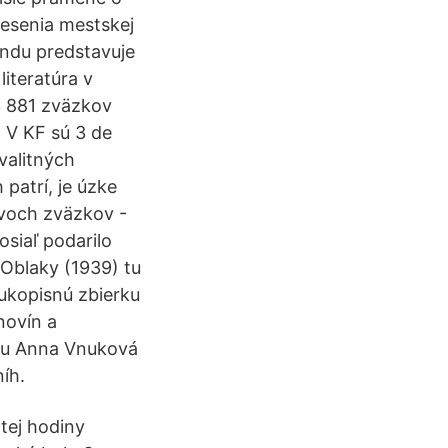
znesenia mestskej
ondu predstavuje
literatúra v
3 881 zväzkov
. V KF sú 3 de
valitných
patrí, je úzke
dvoch zväzkov -
osiaľ podarilo
 Oblaky (1939) tu
ukopisnú zbierku
novín a
icu Anna Vnuková
íh.
tej hodiny