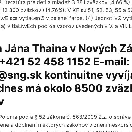
literatúra pre deti a mládež 3 881 zväzkov (4,66 %), 
ž 12 300 zväzkov (14,76%). V KF sú 51, 52, 53, 55 a 
vÆ sœ vytlaŁenØ v zelenej farbe. (4) JednotlivØ vý
a) v tlaŁivÆch pod¾a vzorov uvedených v V. a VII. Ła
Jána Thaina v Nových Z
 +421 52 458 1152 E-mail:
@sng.sk kontinuitne vyvíj
 dnes má okolo 8500 zväz
v
oloma podľa § 52 zákona č. 563/2009 Z.z. o správe
ene a doplnení niektorých zákonov v znení neskorší