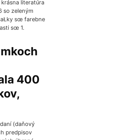
krásna literatúra
56 so zeleným
tlaŁky sœ farebne
sti sœ 1.
ámkoch
ala 400
kov,
 daní (daňový
ch predpisov