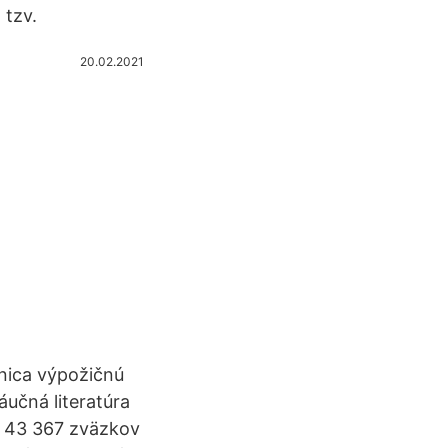
 tzv.
20.02.2021
žnica výpožičnú
učná literatúra
te 43 367 zväzkov