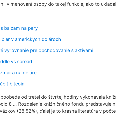
nil v menovaní osoby do takej funkcie, ako to ukladal
os balzam na pery
libier v amerických dolároch
é vyrovnanie pre obchodovanie s aktívami
ddle vs spread
 naira na doláre
úpiť bitcoin
 poobede od tretej do štvrtej hodiny vykonávala kni
bolo 8 … Rozdelenie knižničného fondu predstavuje ná
väzkov (28,52%), ďalej je to krásna literatúra v poč