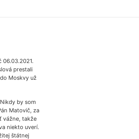
č 06.03.2021.
lová prestali
V do Moskvy už
. Nikdy by som
 Pán Matovič, za
ať vážne, takže
a niekto uverí.
tej štátnej