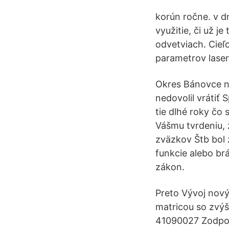
korún ročne. v d
využitie, či už j
odvetviach. Cieľ
parametrov lase
Okres Bánovce na
nedovolil vrátiť 
tie dlhé roky čo 
Vášmu tvrdeniu, ž
zväzkov Štb bol 
funkcie alebo brá
zákon.
Preto Vývoj nov
matricou so zvý
41090027 Zodpove