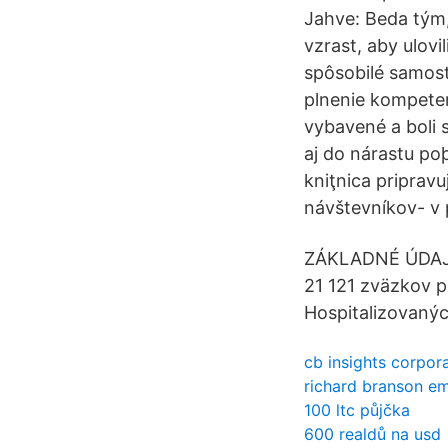
Jahve: Beda tým,
vzrast, aby ulov
spôsobilé samost
plnenie kompeten
vybavené a boli 
aj do nárastu poþ
kniţnica pripravu
návštevníkov- v 
ZÁKLADNÉ ÚDAJE o
21 121 zväzkov po
Hospita­lizovaný
cb insights corpor
richard branson ema
100 ltc půjčka
600 realdů na usd