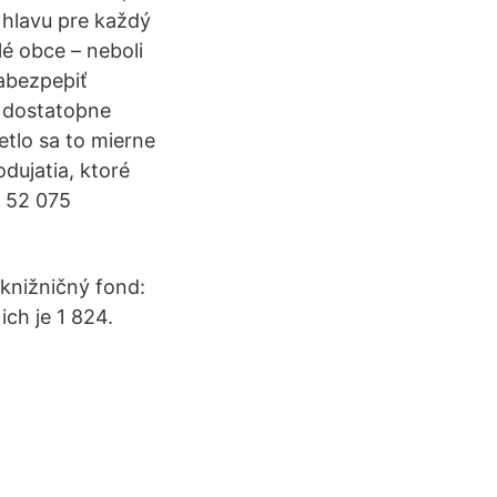
 hlavu pre každý
é obce – neboli
abezpeþiť
– dostatoþne
etlo sa to mierne
odujatia, ktoré
e 52 075
 knižničný fond:
ich je 1 824.