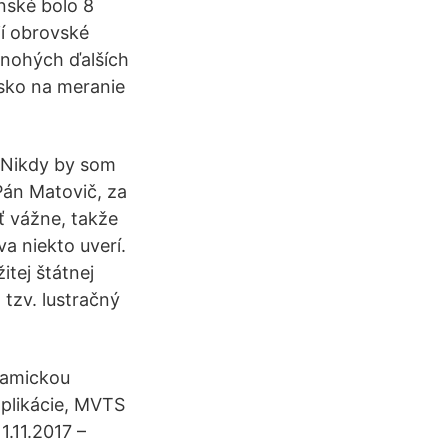
nské bolo 8
í obrovské
 mnohých ďalších
isko na meranie
. Nikdy by som
 Pán Matovič, za
ať vážne, takže
a niekto uverí.
tej štátnej
 tzv. lustračný
ramickou
plikácie, MVTS
1.11.2017 –