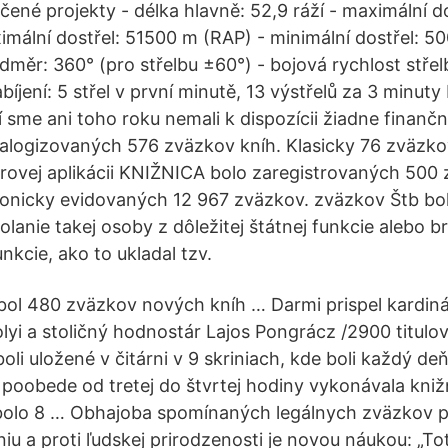
čené projekty - délka hlavně: 52,9 ráží - maximální d
mální dostřel: 51500 m (RAP) - minimální dostřel: 5
dměr: 360° (pro střelbu ±60°) - bojová rychlost střelb
íjení: 5 střel v první minutě, 13 výstřelů za 3 minut
 sme ani toho roku nemali k dispozícii žiadne finančn
alogizovaných 576 zväzkov kníh. Klasicky 76 zväzk
rovej aplikácii KNIŽNICA bolo zaregistrovaných 500 
tronicky evidovaných 12 967 zväzkov. zväzkov Štb b
anie takej osoby z dôležitej štátnej funkcie alebo b
nkcie, ako to ukladal tzv.
bol 480 zväzkov nových kníh … Darmi prispel kardiná
olyi a stoličný hodnostár Lajos Pongrácz /2900 titulo
oli uložené v čitárni v 9 skriniach, kde boli každý de
 poobede od tretej do štvrtej hodiny vykonávala kni
 bolo 8 … Obhajoba spomínaných legálnych zväzkov p
iu a proti ľudskej prirodzenosti je novou náukou: „To