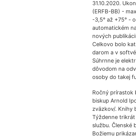
31.10.2020. Ukon
(ERFB-BB) - maxi
-3,5° až +75° - o
automatickém nab
nových publikácií
Celkovo bolo kat
darom a v softvé
Súhrnne je elek
dôvodom na odvol
osoby do takej fu
Ročný prírastok 
biskup Arnold Ip
zväzkov/. Knihy b
Týždenne trikrát
službu. Členské
Božiemu prikázan