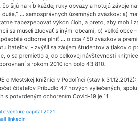
 čo šijú na kĺb každej ruky obväzy a hotujú závoje na
ili duše,“ … samosprávnych územných zväzkov: a) mal
atne zabezpeþovať výkon úloh, a preto, aby mohli z
cií sa museli zluovať s inými obcami, b) veľké obce 
spôsobilé odborne plniť … o cca 450 zväzkov a premi
tu itateľov, - zvýšil sa záujem študentov a ţiakov o p
je, o sa premietlo aj do celkovej návštevnosti kniţnic
porovnaní s rokom 2010 ich bolo 43 810.
 Mestskej knižnici v Podolínci (stav k 31.12.2012):
čet čitateľov Pribudlo 47 nových vyliečených, spolu 
ch s potvrdeným ochorením Covid-19 je 11.
ate venture capital 2021
il linkedin