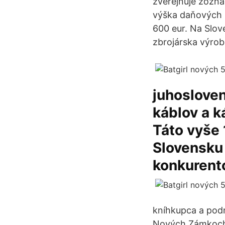
zverejňuje zozna
výška daňových n
600 eur. Na Slov
zbrojárska výrob
juhoslove
káblov a 
Táto vyše 
Slovensku 
konkurent
kníhkupca a podn
Nových Zámkoch, 