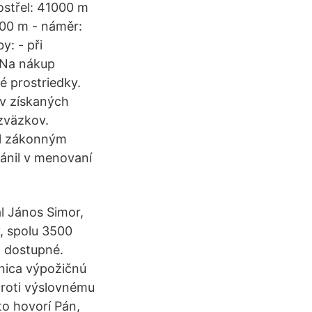
ostřel: 41000 m
000 m - náměr:
y: - při
y Na nákup
é prostriedky.
ov získaných
zväzkov.
ol zákonným
ránil v menovaní
l János Simor,
v, spolu 3500
ň dostupné.
žnica výpožičnú
roti výslovnému
to hovorí Pán,