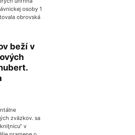
torých úhrnná
ávnickej osoby 1
stovala obrovská
ov beží v
lových
hubert.
a
ntálne
ých zväzkov. sa
kniţnicu“ v
alšie pramene o