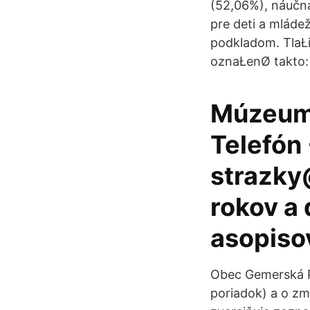
(52,06%), náučná 
pre deti a mláde
podkladom. TlaŁi
oznaŁenØ takto: 
Múzeum 
Telefón
strazky
rokov a
asopiso
Obec Gemerská P
poriadok) a o zm