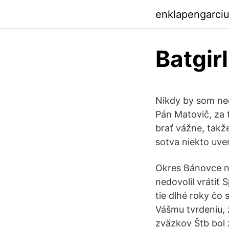
enklapengarci
Batgir
Nikdy by som ned
Pán Matovič, za t
brať vážne, takž
sotva niekto uver
Okres Bánovce na
nedovolil vrátiť 
tie dlhé roky čo 
Vášmu tvrdeniu, ž
zväzkov Štb bol 