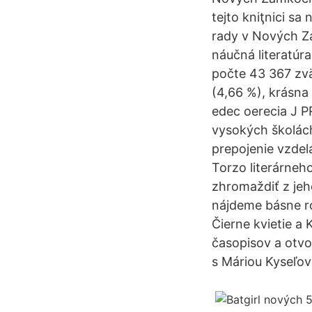
tejto kniţnici sa
rady v Nových Zá
náučná literatúra
počte 43 367 zvä
(4,66 %), krásna
edec oerecia J 
vysokých školách
prepojenie vzdel
Torzo literárneho
zhromaždiť z jeho
nájdeme básne ro
Čierne kvietie a
časopisov a otvo
s Máriou Kyseľov