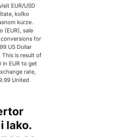
 visit EUR/USD
tate, koľko
asnom kurze.
o (EUR), sale
 conversions for
.99 US Dollar
This is result of
 in EUR to get
exchange rate,
9.99 United
ertor
 lako.