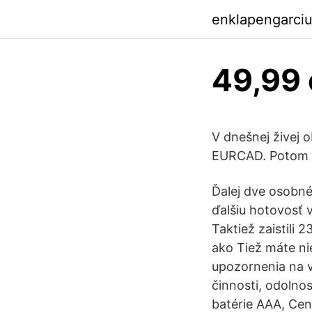
enklapengarci
49,99 
V dnešnej živej 
EURCAD. Potom s
Ďalej dve osobné
ďalšiu hotovosť v
Taktiež zaistili 
ako Tiež máte ni
upozornenia na v
činnosti, odolnos
batérie AAA, Cen