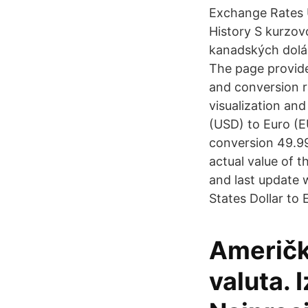
Exchange Rates U
History S kurzov
kanadských dolá
The page provide
and conversion r
visualization an
(USD) to Euro (EU
conversion 49.99
actual value of t
and last update 
States Dollar to 
Američk
valuta. 