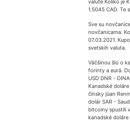
valute Koliko je
1.5045 CAD. Te su
Sve su novčanice 
novčanicama. Kom
07.03.2021. Kupov
svetskih valuta.
Väčšinou šlo o k
forinty a eurá. 
USD DNR - DINAR 
Kanadské doláre 
čínsky jüan Renm
dolár SAR - Saud
bitcoiny spustili
kanadské doláre 