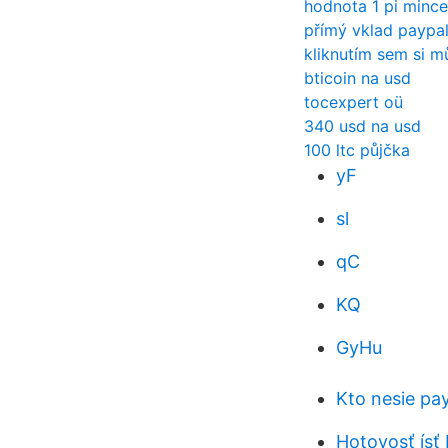
hodnota 1 pi mince
přímý vklad paypal
kliknutím sem si m
bticoin na usd
tocexpert oü
340 usd na usd
100 ltc půjčka
yF
sl
qC
KQ
GyHu
Kto nesie pa
Hotovosť ísť