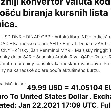
zniji konvertor valuta kod
ću biranja kursnih lista 
ica.
USD DNR - DINAR GBP - britská libra INR - Indická 
 CAD - Kanadské doláre AED - Emirati Dirham ZAR hr
k CNY - čínsky jüan Renminbi MYR - Malajský ringgit 
ský dolár SAR - Saudská Arábia Riyal QAR - Qatari R
omat na bitcoiny spustili v kanadskom Vancouvri. Pri
oiny na kanadské doláre podľa aktuálneho kurzu.
49.99 USD = 41.05104 E
ro To United States Dollar . Exc
ted: Jan 22,2021 17:09 UTC. Full