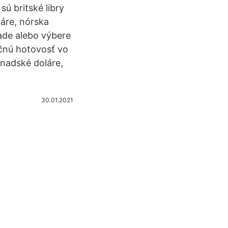
ú britské libry
láre, nórska
ade alebo výbere
nčnú hotovosť vo
anadské doláre,
30.01.2021