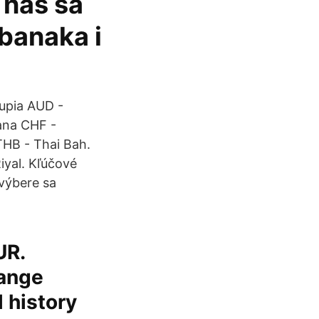
 nas sa
banaka i
rupia AUD -
ana CHF -
THB - Thai Bah.
iyal. Kľúčové
 výbere sa
UR.
hange
 history