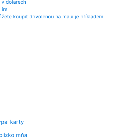
 v dolarech
 irs
ůžete koupit dovolenou na maui je příkladem
ypal karty
 blízko mňa