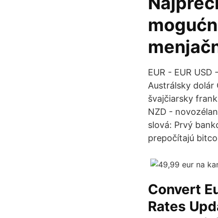
Najpreci
mogućnoš
menjačn
EUR - EUR USD - 
Austrálsky dolár
švajčiarsky fran
NZD - novozéland
slová: Prvý bank
prepočítajú bitc
Convert Eu
Rates Upda