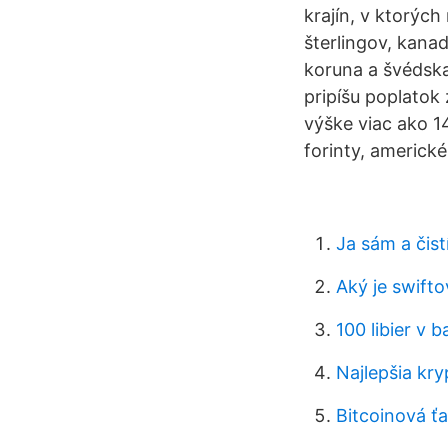
krajín, v ktorýc
šterlingov, kana
koruna a švédska
pripíšu poplatok
výške viac ako 14
forinty, americké
Ja sám a čis
Aký je swift
100 libier v 
Najlepšia kr
Bitcoinová ť