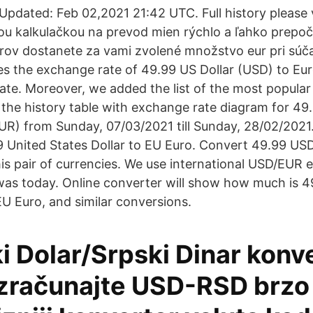
pdated: Feb 02,2021 21:42 UTC. Full history please
ou kalkulačkou na prevod mien rýchlo a ľahko prepočí
rov dostanete za vami zvolené množstvo eur pri súč
s the exchange rate of 49.99 US Dollar (USD) to Eur
ate. Moreover, we added the list of the most popular
d the history table with exchange rate diagram for 49
R) from Sunday, 07/03/2021 till Sunday, 28/02/2021. 
 United States Dollar to EU Euro. Convert 49.99 USD
his pair of currencies. We use international USD/EUR 
was today. Online converter will show how much is 4
EU Euro, and similar conversions.
i Dolar/Srpski Dinar konv
Izračunajte USD-RSD brzo i