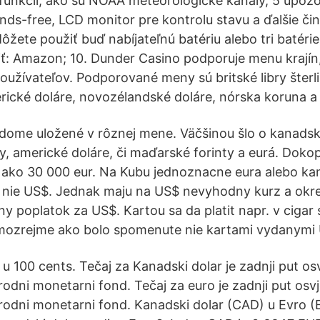
 funkcií, ako sú NOAA meteorologické kanály, 5 upoz
nds-free, LCD monitor pre kontrolu stavu a ďalšie či
ôžete použiť buď nabíjateľnú batériu alebo tri batéri
ť: Amazon; 10. Dunder Casino podporuje menu krajín
používateľov. Podporované meny sú britské libry šter
erické doláre, novozélandské doláre, nórska koruna a
v dome uložené v rôznej mene. Väčšinou šlo o kanadsk
ky, americké doláre, či maďarské forinty a eurá. Dok
 ako 30 000 eur. Na Kubu jednoznacne eura alebo ka
 nie US$. Jednak maju na US$ nevyhodny kurz a okre
ny poplatok za US$. Kartou sa da platit napr. v cigar 
Samozrejme ako bolo spomenute nie kartami vydanymi
n u 100 cents. Tečaj za Kanadski dolar je zadnji put o
dni monetarni fond. Tečaj za euro je zadnji put osv
dni monetarni fond. Kanadski dolar (CAD) u Evro (E