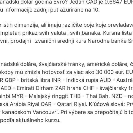
 Kanadski dolar godina Evro? Jedan CAD je 0.6647 EUR
 informacije zadnji put ažurirane na 10.
istih dimenzija, ali imaju različite boje koje prevladav
pletan prikaz svih valuta i svih banaka. Kursna lista
ni, prodajni i zvanični srednji kurs Narodne banke S
anadské doláre, švajčiarské franky, americké doláre, 
Dokopy mu zmizla hotovosť za viac ako 30 000 eur. E
GBP - britská libra INR - Indická rupia AUD - Austrá
AED - Emirati Dirham ZAR hrana CHF - švajčiarsky f
inbi MYR - Malajský ringgit THB - Thai Bah. NZD - 
ská Arábia Riyal QAR - Qatari Riyal. Kľúčové slová: 
 v kanadskom Vancouvri. Pri výbere sa prepočítajú bit
podľa aktuálneho kurzu.