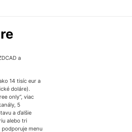
re
NZDCAD a
ko 14 tisíc eur a
ické doláre).
ee only“, viac
anály, 5
tavu a ďalšie
iu alebo tri
no podporuje menu