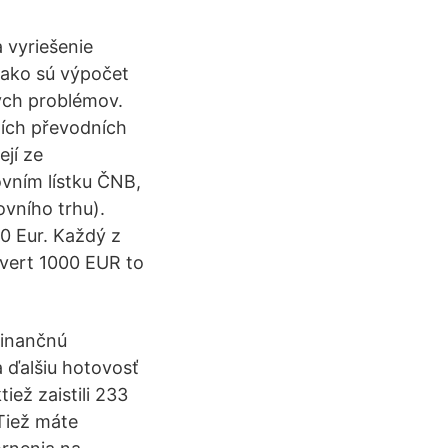
 vyriešenie
ako sú výpočet
kých problémov.
ních převodních
jí ze
vním lístku ČNB,
ovního trhu).
0 Eur. Každý z
nvert 1000 EUR to
finančnú
a ďalšiu hotovosť
iež zaistili 233
Tiež máte