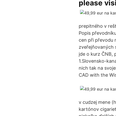
please vis
prepitného v reš
Popis převodníku
cen při převodu
zveřejňovaných 
jde o kurz ČNB, 
1.Slovensko-kan
nich tak na svoj
CAD with the Wi
v cudzej mene (hr
kartónov cigarie