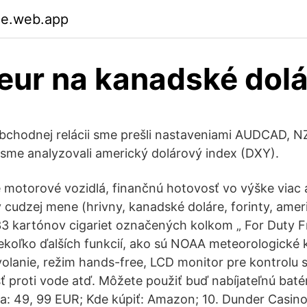
ue.web.app
eur na kanadské dolá
obchodnej relácii sme prešli nastaveniami AUDCAD, 
me analyzovali americký dolárový index (DXY).
 motorové vozidlá, finančnú hotovosť vo výške viac a
 cudzej mene (hrivny, kanadské doláre, forinty, amer
233 kartónov cigariet označených kolkom „ For Duty Fr
ekoľko ďalších funkcií, ako sú NOAA meteorologické k
olanie, režim hands-free, LCD monitor pre kontrolu s
ť proti vode atď. Môžete použiť buď nabíjateľnú batér
a: 49, 99 EUR; Kde kúpiť: Amazon; 10. Dunder Casi