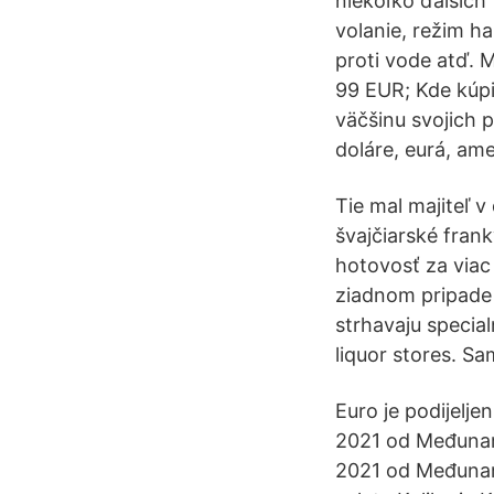
niekoľko ďalších
volanie, režim ha
proti vode atď. M
99 EUR; Kde kúpi
väčšinu svojich 
doláre, eurá, am
Tie mal majiteľ 
švajčiarské fran
hotovosť za viac
ziadnom pripade
strhavaju special
liquor stores. 
Euro je podijelje
2021 od Međunaro
2021 od Međunaro