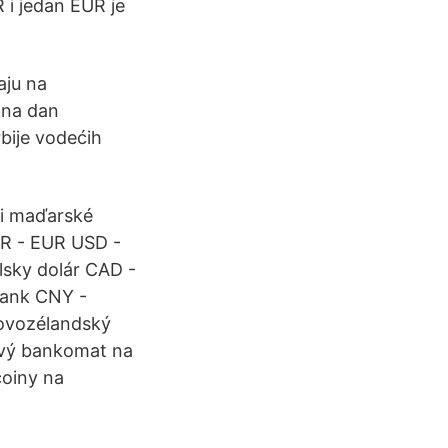
 i jedan EUR je
aju na
 na dan
rbije vodećih
či maďarské
UR - EUR USD -
lsky dolár CAD -
rank CNY -
novozélandský
Prvý bankomat na
coiny na