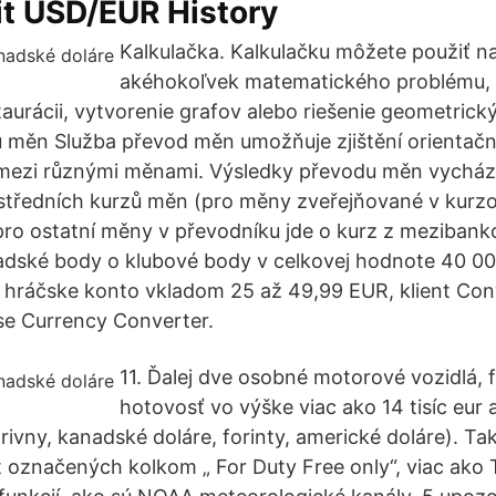
it USD/EUR History
Kalkulačka. Kalkulačku môžete použiť na
akéhokoľvek matematického problému, 
taurácii, vytvorenie grafov alebo riešenie geometric
 měn Služba převod měn umožňuje zjištění orientač
 mezi různými měnami. Výsledky převodu měn vycháze
středních kurzů měn (pro měny zveřejňované v kurzo
pro ostatní měny v převodníku jde o kurz z mezibank
adské body o klubové body v celkovej hodnote 40 00
e hráčske konto vkladom 25 až 49,99 EUR, klient Co
se Currency Converter.
11. Ďalej dve osobné motorové vozidlá, 
hotovosť vo výške viac ako 14 tisíc eur 
ivny, kanadské doláre, forinty, americké doláre). Takt
t označených kolkom „ For Duty Free only“, viac ako 