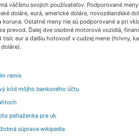
h má väčšinu svojich používateľov. Podporované meny s
dské doláre, eurá, americké doláre, novozélandské do
 koruna. Ostatné meny nie sú podporované a pri vkl
 za prevod. Ďalej dve osobné motorové vozidlá, fina
 tisíc eur a ďalšiu hotovosť v cudzej mene (hrivny, k
 doláre).
tím remix
ový kód môjho bankového účtu
bahtoch
ypto peňaženka pre uk
ažobná súprava wikipedia