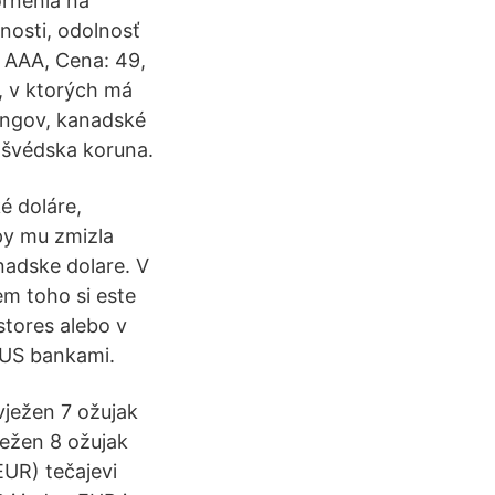
ornenia na
nnosti, odolnosť
e AAA, Cena: 49,
, v ktorých má
lingov, kanadské
 švédska koruna.
é doláre,
opy mu zmizla
nadske dolare. V
m toho si este
stores alebo v
 US bankami.
svježen 7 ožujak
ježen 8 ožujak
UR) tečajevi