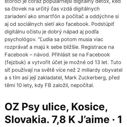
storočí je čoraz populárnejší digitálny detox, keď
sa človek na určitý čas vzdá digitálnych
zariadení ako smartfón a počítač a oddýchne si
aj od sociálnych sietí ako facebook. Podstúpiť
digitálnu očistu je dobrý nápad aj podľa
psychológov. "Ľudia sa potom musia viac
rozprávať a majú k sebe bližšie. Registrace na
Facebook – návod. Přihlásit se na Facebook
(fejzbuk) a vytvořit účet je možné od 13 let. Tuto
síť používají na světě více než 2 miliardy obyvatel
a s tím asi její zakladatel, Mark Zuckerberg, před
těmi 10 lety, kdy FB založil, nepočítal.
OZ Psy ulice, Kosice,
Slovakia. 7,8 K J’aime · 1