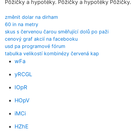
Pôžičky a hypotéky. Pôžičky a hypotéky Pôžičky.
změnit dolar na dirham
60 in na metry
skus s červenou čarou směřující dolů po paži
cenový graf akcií na facebooku
usd pa programové fórum
tabulka velikostí kombinézy červená kap
wFa
yRCGL
IOpR
HOpV
iMCi
HZhE