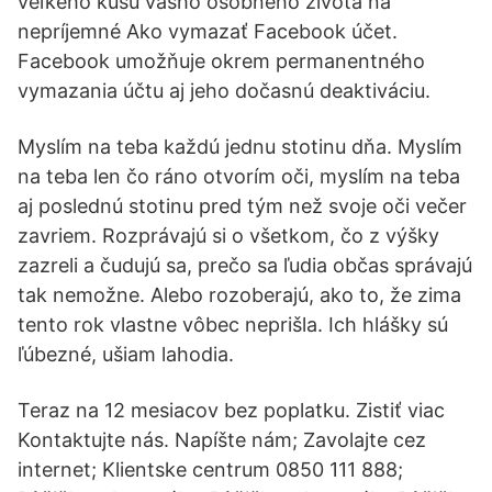
veľkého kusu vášho osobného života na
nepríjemné Ako vymazať Facebook účet.
Facebook umožňuje okrem permanentného
vymazania účtu aj jeho dočasnú deaktiváciu.
Myslím na teba každú jednu stotinu dňa. Myslím
na teba len čo ráno otvorím oči, myslím na teba
aj poslednú stotinu pred tým než svoje oči večer
zavriem. Rozprávajú si o všetkom, čo z výšky
zazreli a čudujú sa, prečo sa ľudia občas správajú
tak nemožne. Alebo rozoberajú, ako to, že zima
tento rok vlastne vôbec neprišla. Ich hlášky sú
ľúbezné, ušiam lahodia.
Teraz na 12 mesiacov bez poplatku. Zistiť viac
Kontaktujte nás. Napíšte nám; Zavolajte cez
internet; Klientske centrum 0850 111 888;