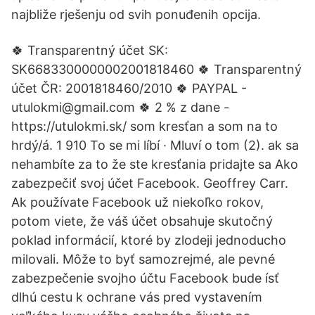
najbliže rješenju od svih ponuđenih opcija.
🍀 Transparentný účet SK:
SK6683300000002001818460 🍀 Transparentný
účet ČR: 2001818460/2010 🍀 PAYPAL -
utulokmi@gmail.com 🍀 2 % z dane -
https://utulokmi.sk/ som kresťan a som na to
hrdý/á. 1 910 To se mi líbí · Mluví o tom (2). ak sa
nehambíte za to že ste kresťania pridajte sa Ako
zabezpečiť svoj účet Facebook. Geoffrey Carr.
Ak používate Facebook už niekoľko rokov,
potom viete, že váš účet obsahuje skutočný
poklad informácií, ktoré by zlodeji jednoducho
milovali. Môže to byť samozrejmé, ale pevné
zabezpečenie svojho účtu Facebook bude ísť
dlhú cestu k ochrane vás pred vystavením