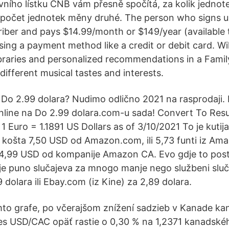
vního lístku ČNB vám přesně spočítá, za kolik jedno
 počet jednotek měny druhé. The person who signs u
criber and pays $14.99/month or $149/year (available 
ing a payment method like a credit or debit card. Wi
braries and personalized recommendations in a Fami
 different musical tastes and interests.
 Do 2.99 dolara? Nudimo odlično 2021 na rasprodaji. 
nline na Do 2.99 dolara.com-u sada! Convert To Resul
1 Euro = 1.1891 US Dollars as of 3/10/2021 To je kutija 
j košta 7,50 USD od Amazon.com, ili 5,73 funti iz Ama
 14,99 USD od kompanije Amazon CA. Evo gdje to posta
je puno slučajeva za mnogo manje nego službeni sl
 dolara ili Ebay.com (iz Kine) za 2,89 dolara.
mto grafe, po včerajšom znížení sadzieb v Kanade ka
nes USD/CAC opäť rastie o 0,30 % na 1,2371 kanadsk