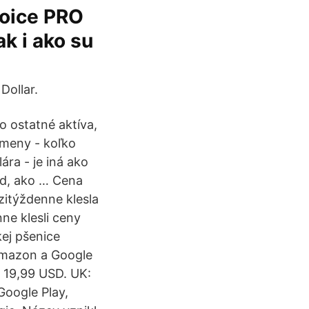
Voice PRO
k i ako su
Dollar.
o ostatné aktíva,
 meny - koľko
ra - je iná ako
od, ako … Cena
zitýždenne klesla
ne klesli ceny
ej pšenice
 Amazon a Google
ž 19,99 USD. UK:
Google Play,