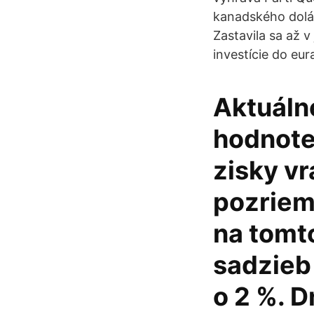
kanadského dolára
Zastavila sa až v
investície do eur
Aktuáln
hodnote 
zisky vr
pozriem
na tomto
sadzieb
o 2 %. 