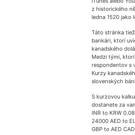
iTunes alebo You
z historického n
ledna 1520 jako 
Táto stránka tie
bankári, ktorí uv
kanadského dolár
Medzi tými, ktor
respondentov s v
Kurzy kanadskéh
slovenských bán
S kurzovou kalku
dostanete za va
INR to KRW 0.08
24000 AED to E
GBP to AED CAD 