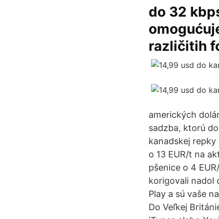
do 32 kbps
omogućuje 
različitih 
amerických dolár
sadzba, ktorú do
kanadskej repky 
o 13 EUR/t na ak
pšenice o 4 EUR/
korigovali nadol
Play a sú vaše n
Do Veľkej Britán