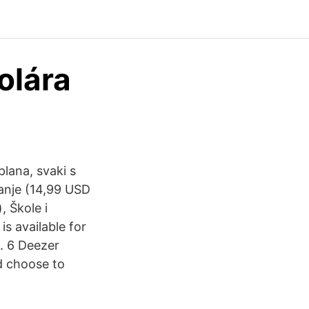
olára
lana, svaki s
anje (14,99 USD
 Škole i
s available for
. 6 Deezer
d choose to