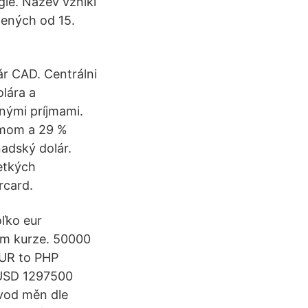
gie. Název vznikl
žených od 15.
ár CAD. Centrálni
olára a
nými príjmami.
íjmom a 29 %
adský dolár.
etkých
rcard.
oľko eur
om kurze. 50000
EUR to PHP
USD 1297500
vod měn dle