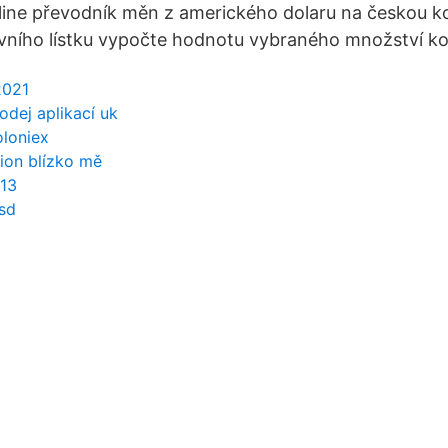
ine převodník měn z amerického dolaru na českou k
vního lístku vypočte hodnotu vybraného množství k
2021
odej aplikací uk
oloniex
ion blízko mě
013
sd