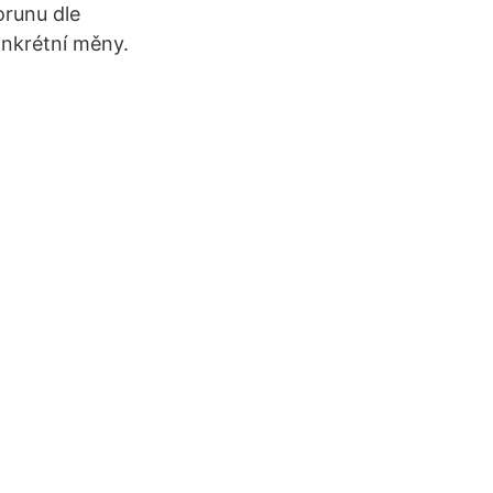
orunu dle
onkrétní měny.