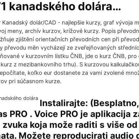
71 kanadského dolára…
y Kanadský dolár/CAD - najlepšie kurzy, graf vývoja m
voj meny, archív kurzov, krížové kurzy. Popis převod
uje zjištění orientačních převodních cen při převo
y převodu měn vycházejí ze zveřejňovaných střední
ňované v kurzovním lístku ČNB, jde o kurz ČNB, pro
 kurz z mezibankovního trhu). S kurzovou kalkulačk
repočítate, koľko eur dostanete za vami zvolené mno
ov pri súčasnom kurze.
Instalirajte: (Besplatno,
as PRO . Voice PRO je aplikacija z
 zvuka koja može raditi s više od
ata. Možete reproducirati audio 