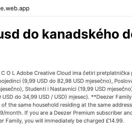
ue.web.app
usd do kanadského d
C O L Adobe Creative Cloud ima četiri pretplatnička p
 pojedinci (9,99 USD do 82,98 USD mjesečno), Poslov
esečno), Studenti i Nastavnici (19,99 USD mjesečno),
99 USD do 34,99 USD / USD) mjesec). **Deezer Family i
of the same household residing at the same address
.99/month. If you are a Deezer Premium subscriber an
r Family, you will immediately be charged £14.99.