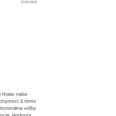
27.04.2021
 thaler nebo
áchymov).S tímto
nci­onálne voľby
incie. Hodnota