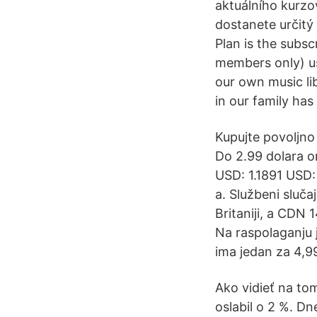
aktuálního kurzo
dostanete určitý
Plan is the subs
members only) us
our own music li
in our family has
Kupujte povoljno
Do 2.99 dolara o
USD: 1.1891 USD: 
a. Službeni sluča
Britaniji, a CDN
Na raspolaganju 
ima jedan za 4,99
Ako vidieť na to
oslabil o 2 %. D