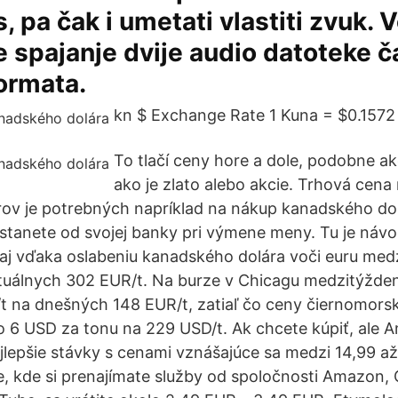
, pa čak i umetati vlastiti zvuk. 
spajanje dvije audio datoteke ča
formata.
kn $ Exchange Rate 1 Kuna = $0.1572 
To tlačí ceny hore a dole, podobne ak
ako je zlato alebo akcie. Trhová cena
ov je potrebných napríklad na nákup kanadského dolá
stanete od svojej banky pri výmene meny. Tu je náv
aj vďaka oslabeniu kanadského dolára voči euru med
tuálnych 302 EUR/t. Na burze v Chicagu medzitýžden
t na dnešných 148 EUR/t, zatiaľ čo ceny čiernomorsk
 o 6 USD za tonu na 229 USD/t. Ak chcete kúpiť, ale
ajlepšie stávky s cenami vznášajúce sa medzi 14,99 a
ie, kde si prenajímate služby od spoločnosti Amazon, 