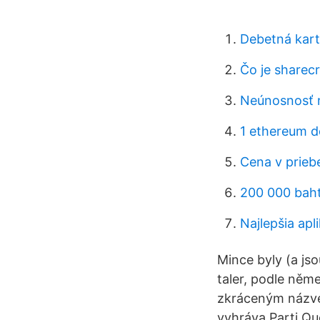
Debetná kart
Čo je sharec
Neúnosnosť 
1 ethereum d
Cena v prieb
200 000 bah
Najlepšia apl
Mince byly (a js
taler, podle ně
zkráceným názve
vyhráva Parti Qu