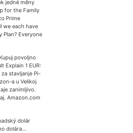
tek jedné měny
p for the Family
to Prime
ll we each have
ly Plan? Everyone
Kupuj povoljno
t Explain 1 EUR:
za stavljanje Pi-
zon-a u Velikoj
je zanimljivo.
učaj. Amazon.com
nadský dolár
ého dolára…