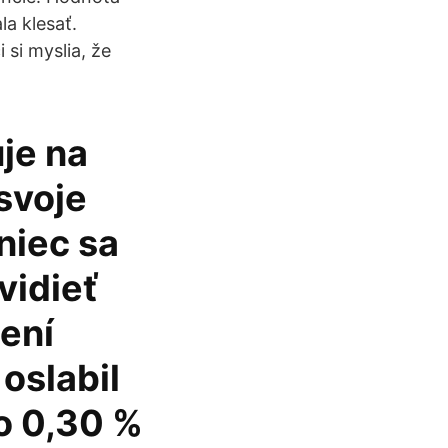
la klesať.
 si myslia, že
je na
svoje
niec sa
vidieť
žení
oslabil
o 0,30 %