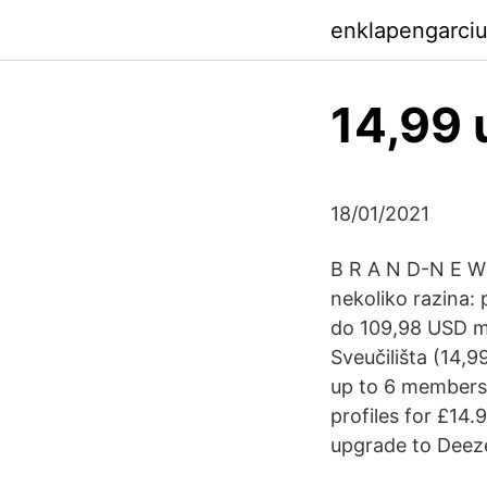
enklapengarci
14,99 
18/01/2021
B R A N D-N E W 
nekoliko razina:
do 109,98 USD mj
Sveučilišta (14,
up to 6 members 
profiles for £14
upgrade to Deeze