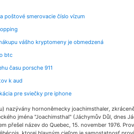
a poštové smerovacie číslo vízum
ropping
nákupu vášho kryptomeny je obmedzená
o btc
ehu času porsche 911
tov k aud
ikácia pre sviečky pre iphone
ou) nazývány hornoněmecky joachimsthaler, zkráceně
meckého jména "Joachimsthal" (Jáchymův Důl, dnes J
m přešel název do Quebec, 15. november 1976. Provi
ébécois, ktorej hlavným cieľom je samostatnosť prov