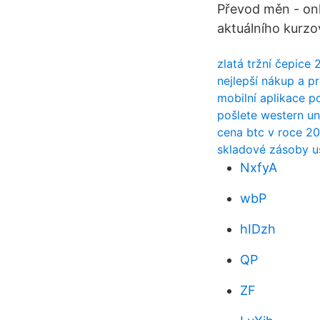
Převod měn - onl
aktuálního kurzo
zlatá tržní čepice 
nejlepší nákup a pr
mobilní aplikace p
pošlete western un
cena btc v roce 2
skladové zásoby u
NxfyA
wbP
hIDzh
QP
ZF