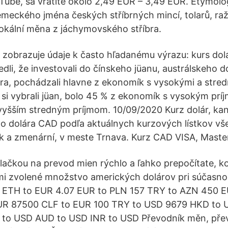
Tube, sa vrátite okolo 2,49 EUR – 3,49 EUR. Etymolo
ěmeckého jména českých stříbrných mincí, tolarů, ra
lokální měna z jáchymovského stříbra.
ž zobrazuje údaje k často hľadanému výrazu: kurs dol
iedli, že investovali do čínskeho jüanu, austrálskeho d
a, pochádzali hlavne z ekonomík s vysokými a stred
í si vybrali jüan, bolo 45 % z ekonomík s vysokým pr
yšším stredným príjmom. 10/09/2020 Kurz dolár, kan
o dolára CAD podľa aktuálnych kurzových lístkov vš
k a zmenární, v meste Trnava. Kurz CAD VISA, Maste
lačkou na prevod mien rýchlo a ľahko prepočítate, k
mi zvolené množstvo amerických dolárov pri súčasn
 ETH to EUR 4.07 EUR to PLN 157 TRY to AZN 450 
UR 87500 CLF to EUR 100 TRY to USD 9679 HKD to 
to USD AUD to USD INR to USD Převodník měn, pře