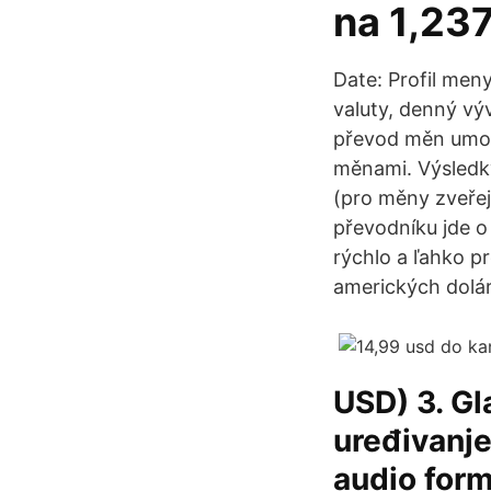
na 1,23
Date: Profil men
valuty, denný vý
převod měn umožň
měnami. Výsledk
(pro měny zveřej
převodníku jde o
rýchlo a ľahko p
amerických dolár
USD) 3. Gl
uređivanje
audio form