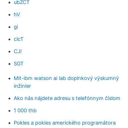
ubZCT
hV
gi
clcT
CJI
SGT
Mit-ibm watson ai lab doplnkový výskumný
inžinier
Ako nás nájdete adresu s telefónnym číslom
1 000 thb
Pokles a pokles amerického programátora