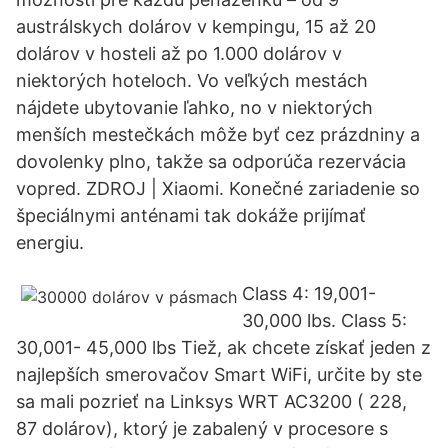
austrálskych dolárov v kempingu, 15 až 20
dolárov v hosteli až po 1.000 dolárov v
niektorých hoteloch. Vo veľkých mestách
nájdete ubytovanie ľahko, no v niektorých
menších mestečkách môže byť cez prázdniny a
dovolenky plno, takže sa odporúča rezervácia
vopred. ZDROJ | Xiaomi. Konečné zariadenie so
špeciálnymi anténami tak dokáže prijímať
energiu.
Class 4: 19,001-
30,000 lbs. Class 5:
30,001- 45,000 lbs Tiež, ak chcete získať jeden z
najlepších smerovačov Smart WiFi, určite by ste
sa mali pozrieť na Linksys WRT AC3200 ( 228,
87 dolárov), ktorý je zabalený v procesore s