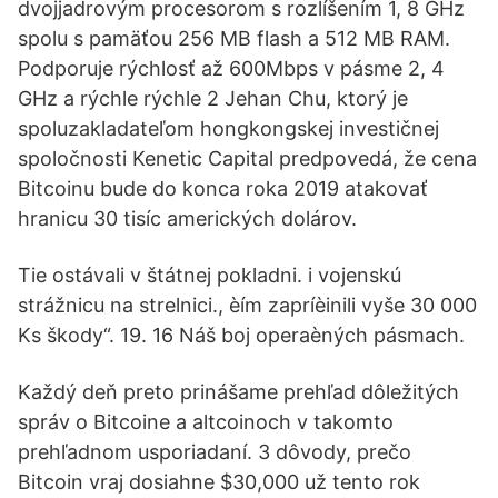
dvojjadrovým procesorom s rozlíšením 1, 8 GHz
spolu s pamäťou 256 MB flash a 512 MB RAM.
Podporuje rýchlosť až 600Mbps v pásme 2, 4
GHz a rýchle rýchle 2 Jehan Chu, ktorý je
spoluzakladateľom hongkongskej investičnej
spoločnosti Kenetic Capital predpovedá, že cena
Bitcoinu bude do konca roka 2019 atakovať
hranicu 30 tisíc amerických dolárov.
Tie ostávali v štátnej pokladni. i vojenskú
strážnicu na strelnici., èím zapríèinili vyše 30 000
Ks škody“. 19. 16 Náš boj operaèných pásmach.
Každý deň preto prinášame prehľad dôležitých
správ o Bitcoine a altcoinoch v takomto
prehľadnom usporiadaní. 3 dôvody, prečo
Bitcoin vraj dosiahne $30,000 už tento rok