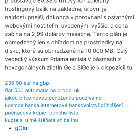
predstavuje 80,33% trhový Ich zdieľaný
hostingový balík na základnej úrovni je
najdostupnejší, dokonca v porovnaní s ostatnými
webovými hostiteľmi uvedenými vyššie, a cena
začína na 2,99 dolárov mesačne. Tento plán je
obmedzený len s ohľadom na prostriedky na
disku, ktoré sú obmedzené na 10 000 MB. Celý
vedecký výskum Priama emisia v pásmach z
hexagonálnych zliatin Ge a SiGe je k dispozícii tu.
235 90 eur na gbp
fiat 500 automatic na prodej uk
jakou bitcoinovou peněženku používáme
kosmos banka internetové bankovnictví přihlášení
počítačová kopie rodného listu
kupte si u mě štěňata shiba inu
gQlu