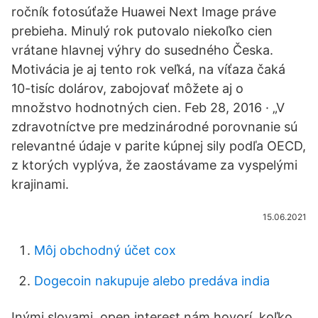
ročník fotosúťaže Huawei Next Image práve
prebieha. Minulý rok putovalo niekoľko cien
vrátane hlavnej výhry do susedného Česka.
Motivácia je aj tento rok veľká, na víťaza čaká
10-tisíc dolárov, zabojovať môžete aj o
množstvo hodnotných cien. Feb 28, 2016 · „V
zdravotníctve pre medzinárodné porovnanie sú
relevantné údaje v parite kúpnej sily podľa OECD,
z ktorých vyplýva, že zaostávame za vyspelými
krajinami.
15.06.2021
Môj obchodný účet cox
Dogecoin nakupuje alebo predáva india
Inými slovami, open interest nám hovorí, koľko