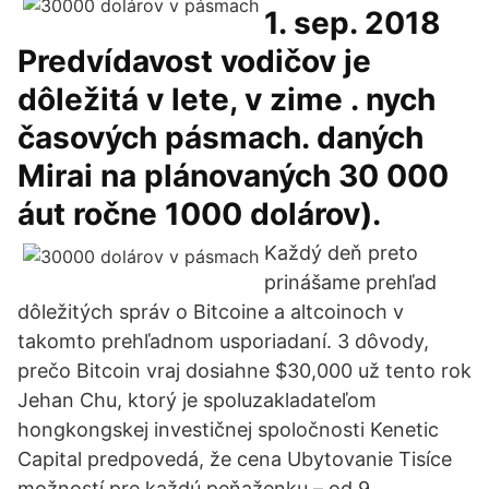
1. sep. 2018
Predvídavost vodičov je
dôležitá v lete, v zime . nych
časových pásmach. daných
Mirai na plánovaných 30 000
áut ročne 1000 dolárov).
Každý deň preto
prinášame prehľad
dôležitých správ o Bitcoine a altcoinoch v
takomto prehľadnom usporiadaní. 3 dôvody,
prečo Bitcoin vraj dosiahne $30,000 už tento rok
Jehan Chu, ktorý je spoluzakladateľom
hongkongskej investičnej spoločnosti Kenetic
Capital predpovedá, že cena Ubytovanie Tisíce
možností pre každú peňaženku – od 9