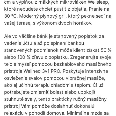
cm a výplňou z mäkkých mikrovláken Wellsleep,
ktoré nebudete chcieť pustiť z objatia. Pranie na
30 °C. Moderný plynový gril, ktorý pekne sedí na
vašej terase, s výkonom dvoch horákov.
Ale vo väčšine bánk je stanovený poplatok za
vedenie účtu a až po splnení bankou
stanovených podmienok môže klient získať 50 %
alebo 100 % zľavu z poplatku. Zregenerujte svoje
telo a myseľ pomocou bezkáblového masážneho
prístroja Wellneo 3v1 PRO. Poskytuje intenzívne
osvieženie svalov pomocou vibračnej masáže,
ako aj účinnú terapiu chladom a teplom. Či už
potrebujete zmierniť bolesť alebo upokojiť
stuhnuté svaly, tento praktický ručný masážny
prístroj Vám pomôže dosiahnuť dokonalú
relaxáciu v pohodlí domova. Minimálna mzda sa