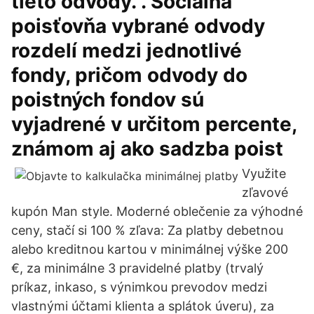
tieto odvody. . Sociálna
poisťovňa vybrané odvody
rozdelí medzi jednotlivé
fondy, pričom odvody do
poistných fondov sú
vyjadrené v určitom percente,
známom aj ako sadzba poist
Využite
zľavové
kupón Man style. Moderné oblečenie za výhodné
ceny, stačí si 100 % zľava: Za platby debetnou
alebo kreditnou kartou v minimálnej výške 200
€, za minimálne 3 pravidelné platby (trvalý
príkaz, inkaso, s výnimkou prevodov medzi
vlastnými účtami klienta a splátok úveru), za