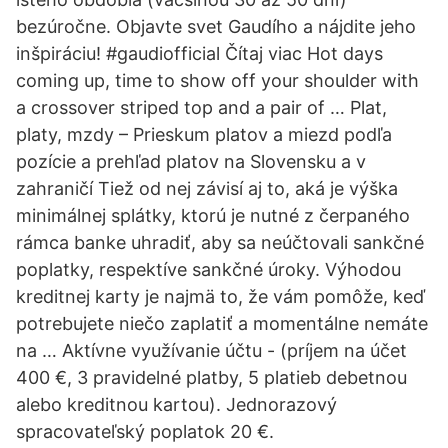
bezúročne. Objavte svet Gaudího a nájdite jeho
inšpiráciu! #gaudiofficial Čítaj viac Hot days
coming up, time to show off your shoulder with
a crossover striped top and a pair of … Plat,
platy, mzdy – Prieskum platov a miezd podľa
pozície a prehľad platov na Slovensku a v
zahraničí Tiež od nej závisí aj to, aká je výška
minimálnej splátky, ktorú je nutné z čerpaného
rámca banke uhradiť, aby sa neúčtovali sankčné
poplatky, respektíve sankčné úroky. Výhodou
kreditnej karty je najmä to, že vám pomôže, keď
potrebujete niečo zaplatiť a momentálne nemáte
na … Aktívne využívanie účtu - (príjem na účet
400 €, 3 pravidelné platby, 5 platieb debetnou
alebo kreditnou kartou). Jednorazový
spracovateľský poplatok 20 €.