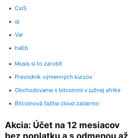
CxiS
qi
Var
haEb
Musis si to zarobit
Prevodník výmenných kurzov
Obchodovanie s bitcoinmi v južnej afrike
Bitcoinová ťažba cloud zadarmo
Akcia: Účet na 12 mesiacov
bez poplatku a s odmenou až