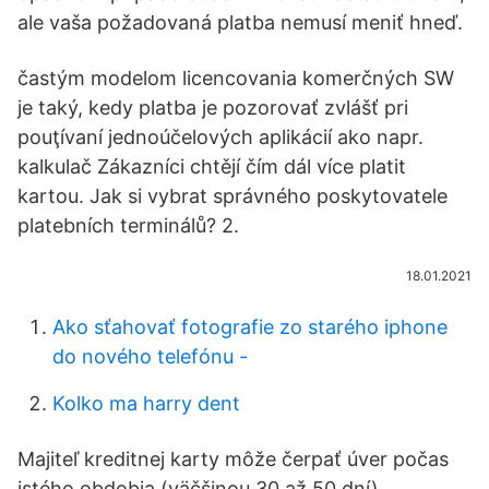
ale vaša požadovaná platba nemusí meniť hneď.
častým modelom licencovania komerčných SW
je taký, kedy platba je pozorovať zvlášť pri
pouţívaní jednoúčelových aplikácií ako napr.
kalkulač Zákazníci chtějí čím dál více platit
kartou. Jak si vybrat správného poskytovatele
platebních terminálů? 2.
18.01.2021
Ako sťahovať fotografie zo starého iphone
do nového telefónu -
Kolko ma harry dent
Majiteľ kreditnej karty môže čerpať úver počas
istého obdobia (väčšinou 30 až 50 dní)