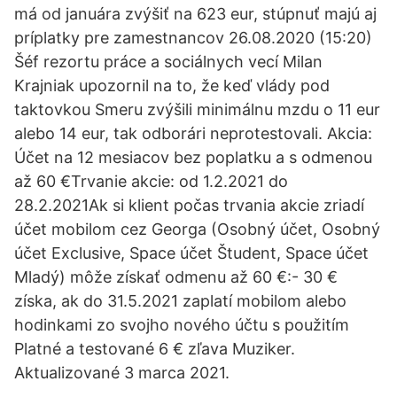
má od januára zvýšiť na 623 eur, stúpnuť majú aj
príplatky pre zamestnancov 26.08.2020 (15:20)
Šéf rezortu práce a sociálnych vecí Milan
Krajniak upozornil na to, že keď vlády pod
taktovkou Smeru zvýšili minimálnu mzdu o 11 eur
alebo 14 eur, tak odborári neprotestovali. Akcia:
Účet na 12 mesiacov bez poplatku a s odmenou
až 60 €Trvanie akcie: od 1.2.2021 do
28.2.2021Ak si klient počas trvania akcie zriadí
účet mobilom cez Georga (Osobný účet, Osobný
účet Exclusive, Space účet Študent, Space účet
Mladý) môže získať odmenu až 60 €:- 30 €
získa, ak do 31.5.2021 zaplatí mobilom alebo
hodinkami zo svojho nového účtu s použitím
Platné a testované 6 € zľava Muziker.
Aktualizované 3 marca 2021.