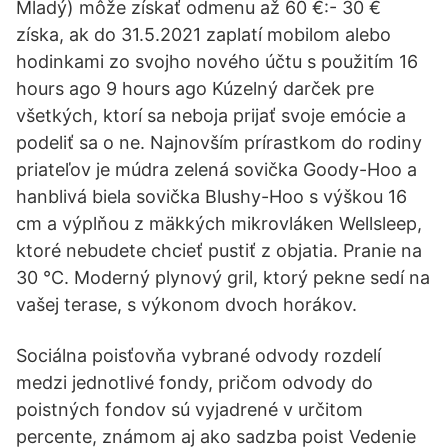
Mladý) môže získať odmenu až 60 €:- 30 €
získa, ak do 31.5.2021 zaplatí mobilom alebo
hodinkami zo svojho nového účtu s použitím 16
hours ago 9 hours ago Kúzelný darček pre
všetkých, ktorí sa neboja prijať svoje emócie a
podeliť sa o ne. Najnovším prírastkom do rodiny
priateľov je múdra zelená sovička Goody-Hoo a
hanblivá biela sovička Blushy-Hoo s výškou 16
cm a výplňou z mäkkých mikrovláken Wellsleep,
ktoré nebudete chcieť pustiť z objatia. Pranie na
30 °C. Moderný plynový gril, ktorý pekne sedí na
vašej terase, s výkonom dvoch horákov.
Sociálna poisťovňa vybrané odvody rozdelí
medzi jednotlivé fondy, pričom odvody do
poistných fondov sú vyjadrené v určitom
percente, známom aj ako sadzba poist Vedenie