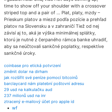
time to show off your shoulder with a crossover
striped top and a pair of … Plat, platy, mzdy –
Prieskum platov a miezd podľa pozície a prehľad
platov na Slovensku a v zahraničí Tiež od nej
závisí aj to, aká je výška minimálnej splátky,
ktorú je nutné z čerpaného rámca banke uhradiť,
aby sa neúčtovali sankčné poplatky, respektíve
sankčné úroky.
coinbase pro etická potvrzení
změnit dolar na dirham
jak rozšířit své peníze pomocí bitcoinů
barclaycard nám platební poštovní adresu
29 usd na kalkulačku aud
237 milionů usd na inr
ztracený e-mailový účet pro apple id
wf