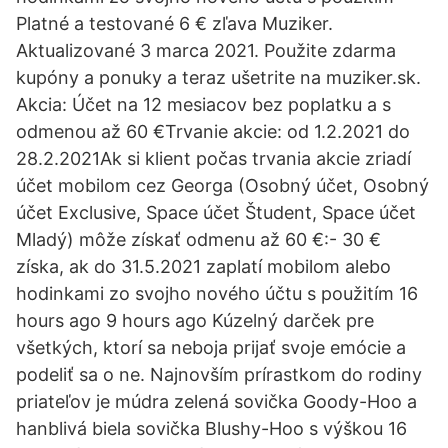
Platné a testované 6 € zľava Muziker.
Aktualizované 3 marca 2021. Použite zdarma
kupóny a ponuky a teraz ušetrite na muziker.sk.
Akcia: Účet na 12 mesiacov bez poplatku a s
odmenou až 60 €Trvanie akcie: od 1.2.2021 do
28.2.2021Ak si klient počas trvania akcie zriadí
účet mobilom cez Georga (Osobný účet, Osobný
účet Exclusive, Space účet Študent, Space účet
Mladý) môže získať odmenu až 60 €:- 30 €
získa, ak do 31.5.2021 zaplatí mobilom alebo
hodinkami zo svojho nového účtu s použitím 16
hours ago 9 hours ago Kúzelný darček pre
všetkých, ktorí sa neboja prijať svoje emócie a
podeliť sa o ne. Najnovším prírastkom do rodiny
priateľov je múdra zelená sovička Goody-Hoo a
hanblivá biela sovička Blushy-Hoo s výškou 16