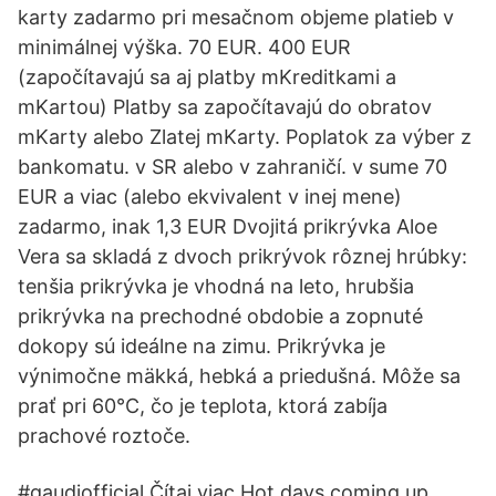
karty zadarmo pri mesačnom objeme platieb v
minimálnej výška. 70 EUR. 400 EUR
(započítavajú sa aj platby mKreditkami a
mKartou) Platby sa započítavajú do obratov
mKarty alebo Zlatej mKarty. Poplatok za výber z
bankomatu. v SR alebo v zahraničí. v sume 70
EUR a viac (alebo ekvivalent v inej mene)
zadarmo, inak 1,3 EUR Dvojitá prikrývka Aloe
Vera sa skladá z dvoch prikrývok rôznej hrúbky:
tenšia prikrývka je vhodná na leto, hrubšia
prikrývka na prechodné obdobie a zopnuté
dokopy sú ideálne na zimu. Prikrývka je
výnimočne mäkká, hebká a priedušná. Môže sa
prať pri 60°C, čo je teplota, ktorá zabíja
prachové roztoče.
#gaudiofficial Čítaj viac Hot days coming up,