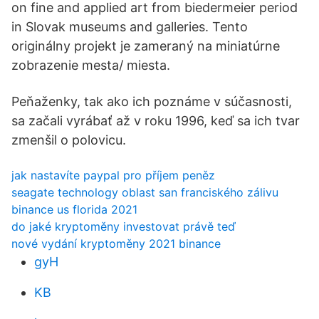
on fine and applied art from biedermeier period
in Slovak museums and galleries. Tento
originálny projekt je zameraný na miniatúrne
zobrazenie mesta/ miesta.
Peňaženky, tak ako ich poznáme v súčasnosti,
sa začali vyrábať až v roku 1996, keď sa ich tvar
zmenšil o polovicu.
jak nastavíte paypal pro příjem peněz
seagate technology oblast san franciského zálivu
binance us florida 2021
do jaké kryptoměny investovat právě teď
nové vydání kryptoměny 2021 binance
gyH
KB