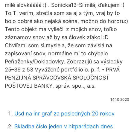
milé slovkáááá :) . Sonicka13-Si milá, ďakujem :)
To Ti verím, stretla som sa aj s tým, vraj by to
bolo dobré ako nejaká scéna, možno do hororu:)
Tento objekt ma vyliečil z mojich snov, toľko
záznamov snov až by sa človek zľakol :D
Chvíľami som si myslela, že som závislá na
zapisovaní snov, normálne mi to chýbalo
Peňaženky/Dokladovky. Zobrazujú sa výsledky
25–36 z 53 Vyvážené portfólio o. p. f. - PRVÁ
PENZIJNÁ SPRÁVCOVSKÁ SPOLOČNOSŤ
POŠTOVEJ BANKY, správ. spol., a.s.
14.10.2020
Usd na inr graf za posledných 20 rokov
Skladba číslo jeden v hitparádach dnes