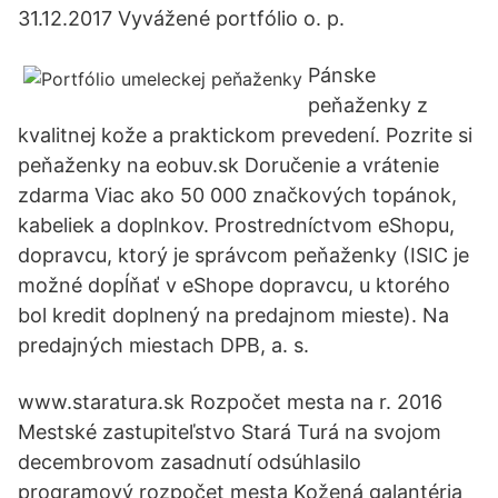
31.12.2017 Vyvážené portfólio o. p.
Pánske
peňaženky z
kvalitnej kože a praktickom prevedení. Pozrite si
peňaženky na eobuv.sk Doručenie a vrátenie
zdarma Viac ako 50 000 značkových topánok,
kabeliek a doplnkov. Prostredníctvom eShopu,
dopravcu, ktorý je správcom peňaženky (ISIC je
možné dopĺňať v eShope dopravcu, u ktorého
bol kredit doplnený na predajnom mieste). Na
predajných miestach DPB, a. s.
www.staratura.sk Rozpočet mesta na r. 2016
Mestské zastupiteľstvo Stará Turá na svojom
decembrovom zasadnutí odsúhlasilo
programový rozpočet mesta Kožená galantéria