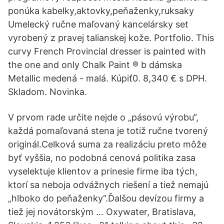
ponúka kabelky,aktovky,peňaženky,ruksaky
Umelecký ručne maľovaný kancelársky set
vyrobený z pravej talianskej kože. Portfolio. This
curvy French Provincial dresser is painted with
the one and only Chalk Paint ® b dámska
Metallic medená - malá. Kúpiť0. 8,340 € s DPH.
Skladom. Novinka.
V prvom rade určite nejde o „pásovú výrobu“,
každá pomaľovaná stena je totiž ručne tvorený
originál.Celková suma za realizáciu preto môže
byť vyššia, no podobná cenová politika zasa
vyselektuje klientov a prinesie firme iba tých,
ktorí sa neboja odvážnych riešení a tiež nemajú
„hlboko do peňaženky“.Ďalšou devízou firmy a
tiež jej novátorským … Oxywater, Bratislava,