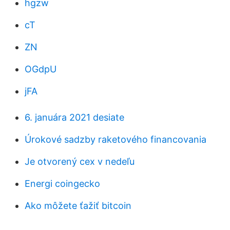
hgzw
cT
ZN
OGdpU
jFA
6. januára 2021 desiate
Úrokové sadzby raketového financovania
Je otvorený cex v nedeľu
Energi coingecko
Ako môžete ťažiť bitcoin