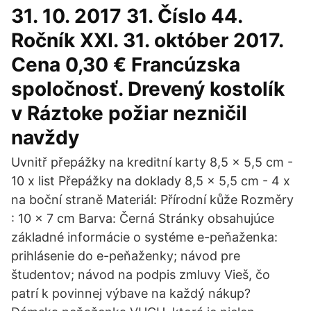
31. 10. 2017 31. Číslo 44.
Ročník XXI. 31. október 2017.
Cena 0,30 € Francúzska
spoločnosť. Drevený kostolík
v Ráztoke požiar nezničil
navždy
Uvnitř přepážky na kreditní karty 8,5 x 5,5 cm -
10 x list Přepážky na doklady 8,5 x 5,5 cm - 4 x
na boční straně Materiál: Přírodní kůže Rozměry
: 10 x 7 cm Barva: Černá Stránky obsahujúce
základné informácie o systéme e-peňaženka:
prihlásenie do e-peňaženky; návod pre
študentov; návod na podpis zmluvy Vieš, čo
patrí k povinnej výbave na každý nákup?